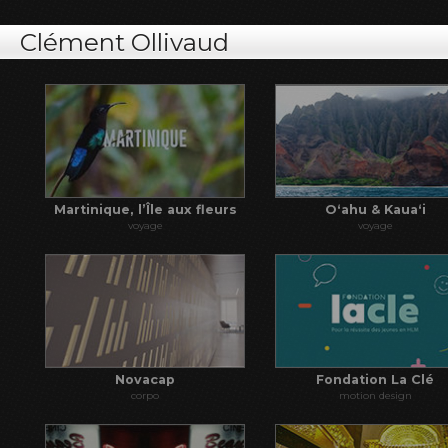
Clément Ollivaud
Martinique, l’Île aux fleurs
Oʻahu & Kauaʻi
voyage
voyage
Novacap
Fondation La Clé
corpo
motion design